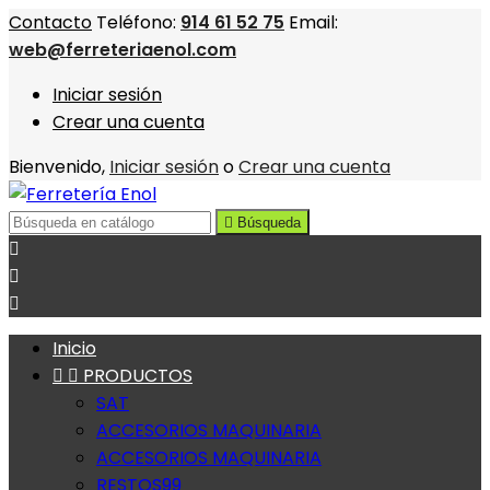
Contacto
Teléfono:
914 61 52 75
Email:
web@ferreteriaenol.com
Iniciar sesión
Crear una cuenta
Bienvenido,
Iniciar sesión
o
Crear una cuenta

Búsqueda



Inicio


PRODUCTOS
SAT
ACCESORIOS MAQUINARIA
ACCESORIOS MAQUINARIA
RESTOS99