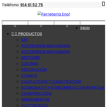
Teléfono:
914 61 52 75



Inicio


PRODUCTOS
SAT
ACCESORIOS MAQUINARIA
ACCESORIOS MAQUINARIA
RESTOS99
COCINAS
DECORACIÓN
COMAFE
CALEFACCIÓN Y CLIMATIZACIÓN
ECONOMATO Y CONSUMIBLES COOPERATIVA
CONSTRUCCIÓN
HERRAMIENTAS
ELECTRICIDAD