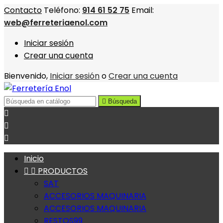
Contacto
Teléfono:
914 61 52 75
Email:
web@ferreteriaenol.com
Iniciar sesión
Crear una cuenta
Bienvenido,
Iniciar sesión
o
Crear una cuenta

Búsqueda



Inicio


PRODUCTOS
SAT
ACCESORIOS MAQUINARIA
ACCESORIOS MAQUINARIA
RESTOS99