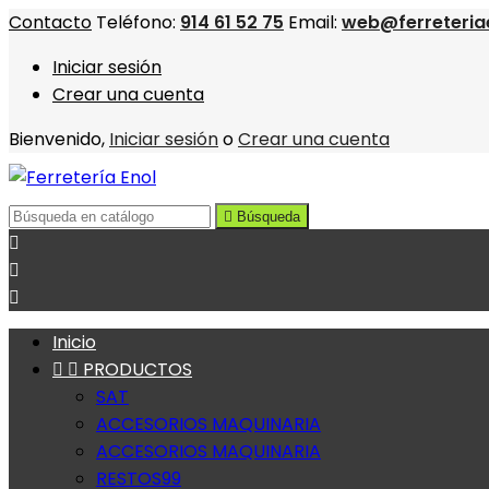
Contacto
Teléfono:
914 61 52 75
Email:
web@ferreteria
Iniciar sesión
Crear una cuenta
Bienvenido,
Iniciar sesión
o
Crear una cuenta

Búsqueda



Inicio


PRODUCTOS
SAT
ACCESORIOS MAQUINARIA
ACCESORIOS MAQUINARIA
RESTOS99