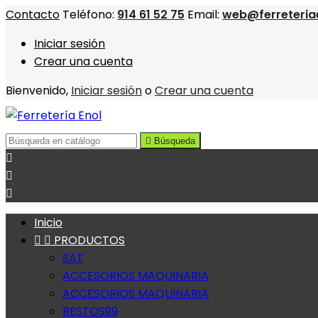
Contacto
Teléfono:
914 61 52 75
Email:
web@ferreteria
Iniciar sesión
Crear una cuenta
Bienvenido,
Iniciar sesión
o
Crear una cuenta

Búsqueda



Inicio


PRODUCTOS
SAT
ACCESORIOS MAQUINARIA
ACCESORIOS MAQUINARIA
RESTOS99