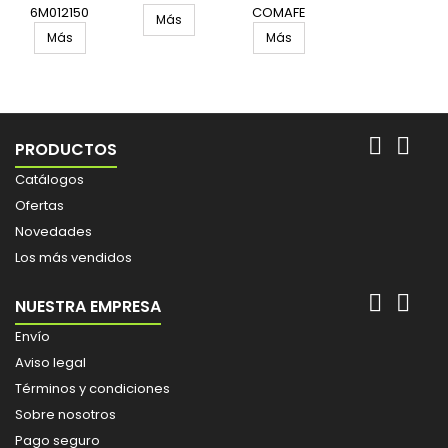
URKO UR
A/C SESA 2
PROMAT
6M012150
UNIDAD
COMAFE
Más
PZ SE
PROMAT
UNIDAD
4000810731
Más
Más
UNIDAD


PRODUCTOS
Catálogos
Ofertas
Novedades
Los más vendidos


NUESTRA EMPRESA
Envío
Aviso legal
Términos y condiciones
Sobre nosotros
Pago seguro