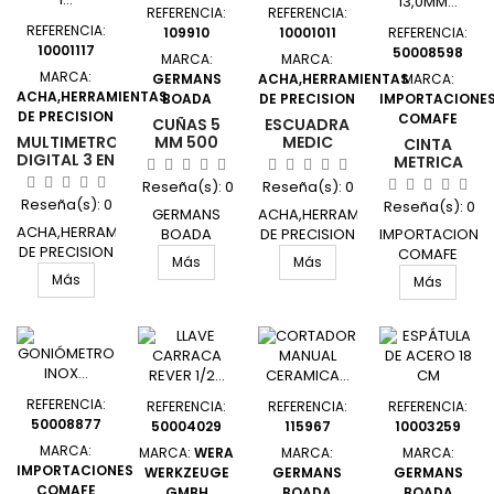
REFERENCIA:
REFERENCIA:
REFERENCIA:
109910
10001011
REFERENCIA:
10001117
50008598
MARCA:
MARCA:
MARCA:
GERMANS
ACHA,HERRAMIENTAS
MARCA:
ACHA,HERRAMIENTAS
BOADA
DE PRECISION
IMPORTACIONE
DE PRECISION
COMAFE
CUÑAS 5
ESCUADRA
MULTIMETRO
MM 500
MEDIC
CINTA
DIGITAL 3 EN
UND RUBI
BISELADA 20
METRICA
1
X 13 CM
25MT-
Reseña(s):
0
Reseña(s):
0
MULTIMETRO
INOX DIN
13,0MM F/V
Reseña(s):
0
Reseña(s):
0
+ DETECTOR
875/00
GERMANS
ACHA,HERRAMIENTAS
ESTUCHE
+
05204 ACH
ACHA,HERRAMIENTAS
PLASTICO
BOADA
DE PRECISION
IMPORTACIONE
TERMOMETRO
RADIUS BMI
DE PRECISION
2950/2279
05-204
COMAFE
Más
Más
50003
UNIDAD
UNIDAD
520231025A
Más
Más
UNIDAD
UNIDAD
REFERENCIA:
REFERENCIA:
REFERENCIA:
REFERENCIA:
50008877
50004029
115967
10003259
MARCA:
MARCA:
WERA
MARCA:
MARCA:
IMPORTACIONES
WERKZEUGE
GERMANS
GERMANS
COMAFE
GMBH
BOADA
BOADA