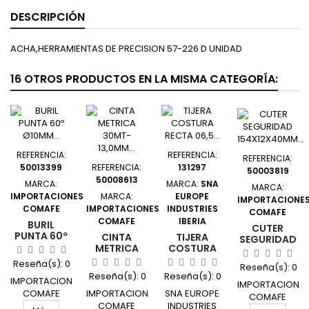
DESCRIPCIÓN
ACHA,HERRAMIENTAS DE PRECISION 57-226 D UNIDAD
16 OTROS PRODUCTOS EN LA MISMA CATEGORÍA:
REFERENCIA:
REFERENCIA:
REFERENCIA:
50013399
REFERENCIA:
131297
50003819
50008613
MARCA:
MARCA:
SNA
MARCA:
IMPORTACIONES
MARCA:
EUROPE
IMPORTACIONE
COMAFE
IMPORTACIONES
INDUSTRIES
COMAFE
COMAFE
IBERIA
BURIL
CUTER
PUNTA 60º
CINTA
TIJERA
SEGURIDAD
Ø10MM
METRICA
COSTURA
154X12X40MM
15X075MM
30MT-
RECTA 06,5
CORTE 6MM
Reseña(s):
0
Reseña(s):
0
VHM
13,0MM F/V
INOX SAT
SECUMAX
Reseña(s):
0
Reseña(s):
0
P/GRABAR
IMPORTACIONES
MARCO MET
PALMERA 1
350
IMPORTACIONE
LETRAS-
EN V
UD PALMERA
COMAFE
IMPORTACIONES
SNA EUROPE
MARTOR
COMAFE
CONTORNOS
ERGOLINE B
MAR
03DK1010075
COMAFE
INDUSTRIES