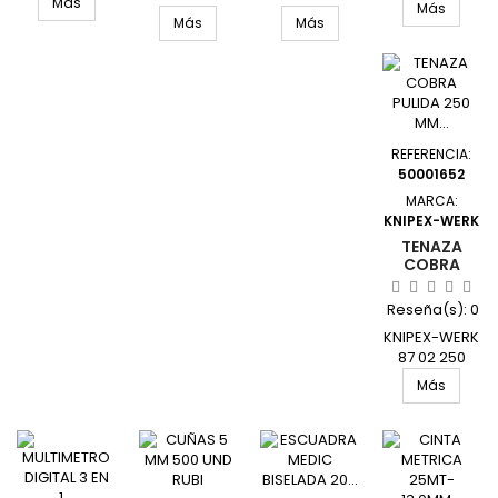
350001.02
Más
BMI
Más
UNIDAD
320031030BF
IBERIA
UNIDAD
Más
Más
UNIDAD
08251260
UNIDAD
REFERENCIA:
50001652
MARCA:
KNIPEX-WERK
TENAZA
COBRA
PULIDA 250
MM KNIPEX
Reseña(s):
0
KNIPEX-WERK
87 02 250
UNIDAD
Más