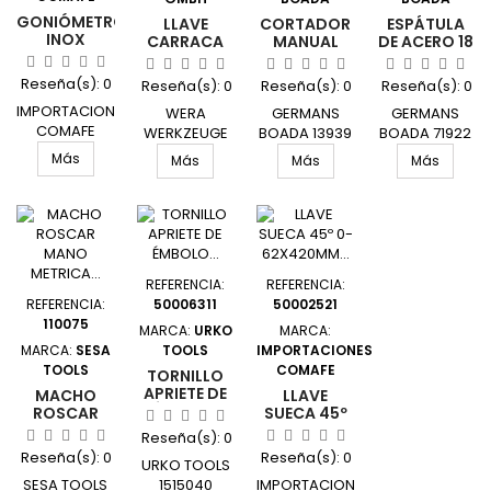
GONIÓMETRO
LLAVE
CORTADOR
ESPÁTULA
INOX
CARRACA
MANUAL
DE ACERO 18
TRANSPORTADOR
REVER 1/2
CERAMICA
CM
100MM
EXTEN 72
FAST 85
Reseña(s):
0
Reseña(s):
0
Reseña(s):
0
Reseña(s):
0
BRAZO
DIENTES
CON BOLSA
150MM
IMPORTACIONES
281-552MM
INCLUIDA
WERA
GERMANS
GERMANS
PROMAT
8006 ZYK
RUBI
COMAFE
WERKZEUGE
BOADA 13939
BOADA 71922
PROMA
4000858710
GMBH
UNIDAD
UNIDAD
Más
Más
Más
Más
UNIDAD
05004095001
UNIDAD
REFERENCIA:
REFERENCIA:
REFERENCIA:
50006311
50002521
110075
MARCA:
URKO
MARCA:
MARCA:
SESA
TOOLS
IMPORTACIONES
TOOLS
COMAFE
TORNILLO
APRIETE DE
MACHO
LLAVE
ÉMBOLO
ROSCAR
SUECA 45º
120X
MANO
0-
Reseña(s):
0
400MM
METRICA
62X420MM
Reseña(s):
0
Reseña(s):
0
4003-PA
DIN 2181
URKO TOOLS
PARA TUBO
(35X8)
M12X1,50
1.1/2
SESA TOOLS
1515040
IMPORTACIONES