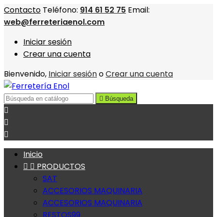
Contacto
Teléfono:
914 61 52 75
Email:
web@ferreteriaenol.com
Iniciar sesión
Crear una cuenta
Bienvenido,
Iniciar sesión
o
Crear una cuenta

Búsqueda



Inicio


PRODUCTOS
SAT
ACCESORIOS MAQUINARIA
ACCESORIOS MAQUINARIA
RESTOS99