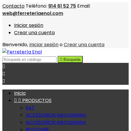
Contacto
Teléfono:
914 61 52 75
Email:
web@ferreteriaenol.com
Iniciar sesión
Crear una cuenta
Bienvenido,
Iniciar sesión
o
Crear una cuenta

Búsqueda



Inicio


PRODUCTOS
SAT
ACCESORIOS MAQUINARIA
ACCESORIOS MAQUINARIA
RESTOS99