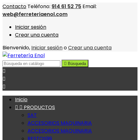
Contacto
Teléfono:
914 61 52 75
Email:
web@ferreteriaenol.com
Iniciar sesión
Crear una cuenta
Bienvenido,
Iniciar sesión
o
Crear una cuenta

Búsqueda



Inicio


PRODUCTOS
SAT
ACCESORIOS MAQUINARIA
ACCESORIOS MAQUINARIA
RESTOS99