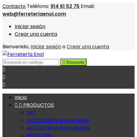
Contacto
Teléfono:
914 61 52 75
Email:
web@ferreteriaenol.com
Iniciar sesión
Crear una cuenta
Bienvenido,
Iniciar sesión
o
Crear una cuenta

Búsqueda



Inicio


PRODUCTOS
SAT
ACCESORIOS MAQUINARIA
ACCESORIOS MAQUINARIA
RESTOS99