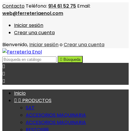
Contacto
Teléfono:
914 61 52 75
Email:
web@ferreteriaenol.com
Iniciar sesión
Crear una cuenta
Bienvenido,
Iniciar sesión
o
Crear una cuenta

Búsqueda



Inicio


PRODUCTOS
SAT
ACCESORIOS MAQUINARIA
ACCESORIOS MAQUINARIA
RESTOS99