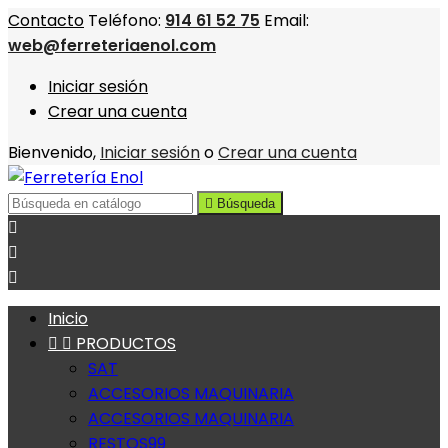
Contacto
Teléfono:
914 61 52 75
Email:
web@ferreteriaenol.com
Iniciar sesión
Crear una cuenta
Bienvenido,
Iniciar sesión
o
Crear una cuenta

Búsqueda



Inicio


PRODUCTOS
SAT
ACCESORIOS MAQUINARIA
ACCESORIOS MAQUINARIA
RESTOS99