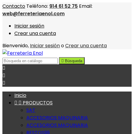
Contacto
Teléfono:
914 61 52 75
Email:
web@ferreteriaenol.com
Iniciar sesión
Crear una cuenta
Bienvenido,
Iniciar sesión
o
Crear una cuenta

Búsqueda



Inicio


PRODUCTOS
SAT
ACCESORIOS MAQUINARIA
ACCESORIOS MAQUINARIA
RESTOS99