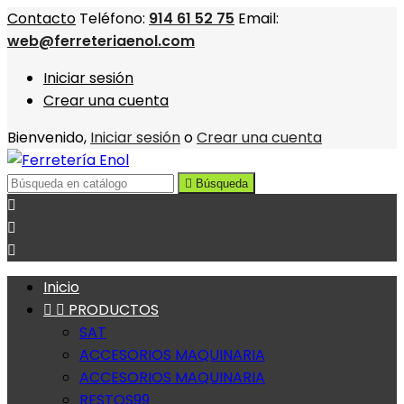
Contacto
Teléfono:
914 61 52 75
Email:
web@ferreteriaenol.com
Iniciar sesión
Crear una cuenta
Bienvenido,
Iniciar sesión
o
Crear una cuenta

Búsqueda



Inicio


PRODUCTOS
SAT
ACCESORIOS MAQUINARIA
ACCESORIOS MAQUINARIA
RESTOS99