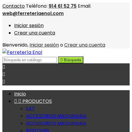
Contacto
Teléfono:
914 61 52 75
Email:
web@ferreteriaenol.com
Iniciar sesión
Crear una cuenta
Bienvenido,
Iniciar sesión
o
Crear una cuenta

Búsqueda



Inicio


PRODUCTOS
SAT
ACCESORIOS MAQUINARIA
ACCESORIOS MAQUINARIA
RESTOS99