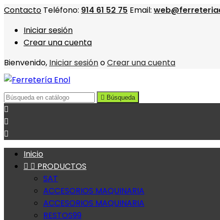
Contacto
Teléfono:
914 61 52 75
Email:
web@ferreteria
Iniciar sesión
Crear una cuenta
Bienvenido,
Iniciar sesión
o
Crear una cuenta

Búsqueda



Inicio


PRODUCTOS
SAT
ACCESORIOS MAQUINARIA
ACCESORIOS MAQUINARIA
RESTOS99