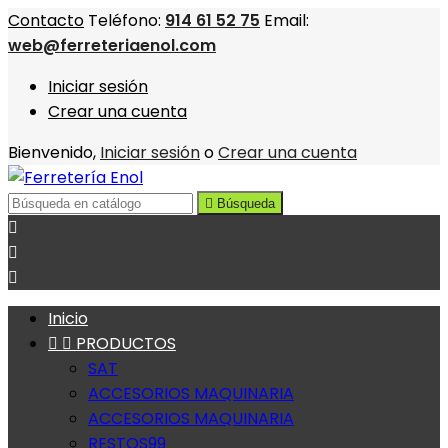
Contacto
Teléfono:
914 61 52 75
Email:
web@ferreteriaenol.com
Iniciar sesión
Crear una cuenta
Bienvenido,
Iniciar sesión
o
Crear una cuenta

Búsqueda



Inicio


PRODUCTOS
SAT
ACCESORIOS MAQUINARIA
ACCESORIOS MAQUINARIA
RESTOS99