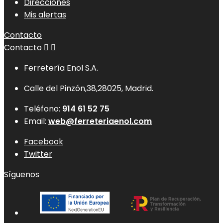
Direcciones
Mis alertas
Contacto
Contacto


Ferretería Enol S.A.
Calle del Pinzón,38,28025, Madrid.
Teléfono:
914 61 52 75
Email:
web@ferreteriaenol.com
Facebook
Twitter
Síguenos