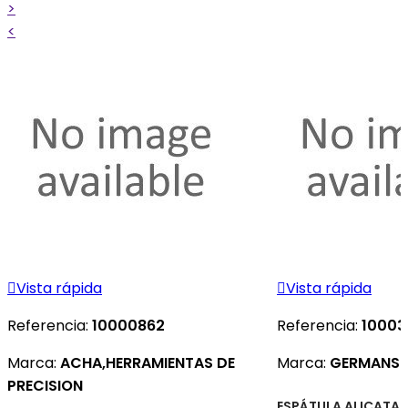
>
<

Vista rápida

Vista rápida
Referencia:
10000862
Referencia:
10003
Marca:
ACHA,HERRAMIENTAS DE
Marca:
GERMANS 
PRECISION
ESPÁTULA ALICATAD