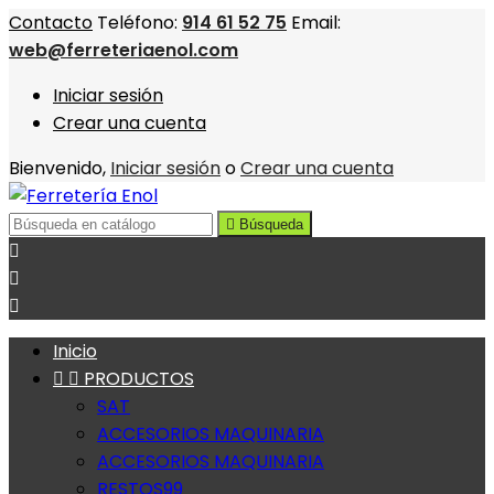
Contacto
Teléfono:
914 61 52 75
Email:
web@ferreteriaenol.com
Iniciar sesión
Crear una cuenta
Bienvenido,
Iniciar sesión
o
Crear una cuenta

Búsqueda



Inicio


PRODUCTOS
SAT
ACCESORIOS MAQUINARIA
ACCESORIOS MAQUINARIA
RESTOS99