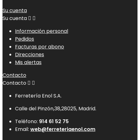
Su cuenta
Su cuenta


Información personal
Pedidos
Facturas por abono
Direcciones
Mis alertas
Contacto
Contacto


Ferretería Enol S.A.
Calle del Pinzón,38,28025, Madrid.
Teléfono:
914 61 52 75
Email:
web@ferreteriaenol.com