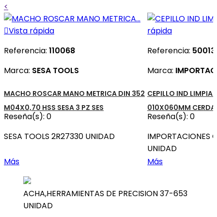
<

Vista rápida
rápida
Referencia:
110068
Referencia:
50013
Marca:
SESA TOOLS
Marca:
IMPORTAC
MACHO ROSCAR MANO METRICA DIN 352
CEPILLO IND LIMPI
M04X0,70 HSS SESA 3 PZ SES
010X060MM CERDA 
Reseña(s):
0
Reseña(s):
0
SESA TOOLS 2R27330 UNIDAD
IMPORTACIONES C
UNIDAD
Más
Más
ACHA,HERRAMIENTAS DE PRECISION 37-653
UNIDAD