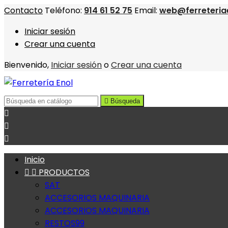
Contacto
Teléfono:
914 61 52 75
Email:
web@ferreteria
Iniciar sesión
Crear una cuenta
Bienvenido,
Iniciar sesión
o
Crear una cuenta

Búsqueda



Inicio


PRODUCTOS
SAT
ACCESORIOS MAQUINARIA
ACCESORIOS MAQUINARIA
RESTOS99