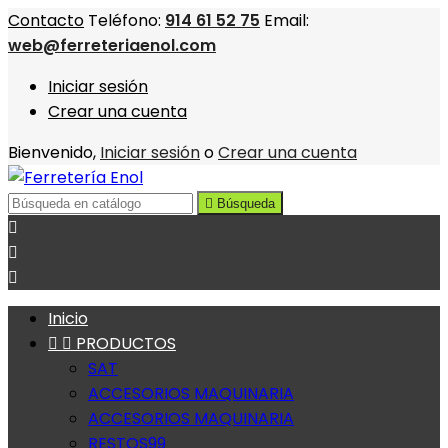
Contacto
Teléfono:
914 61 52 75
Email:
web@ferreteriaenol.com
Iniciar sesión
Crear una cuenta
Bienvenido,
Iniciar sesión
o
Crear una cuenta

Búsqueda



Inicio


PRODUCTOS
SAT
ACCESORIOS MAQUINARIA
ACCESORIOS MAQUINARIA
RESTOS99