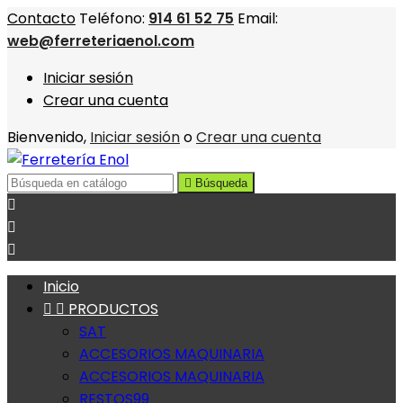
Contacto
Teléfono:
914 61 52 75
Email:
web@ferreteriaenol.com
Iniciar sesión
Crear una cuenta
Bienvenido,
Iniciar sesión
o
Crear una cuenta

Búsqueda



Inicio


PRODUCTOS
SAT
ACCESORIOS MAQUINARIA
ACCESORIOS MAQUINARIA
RESTOS99