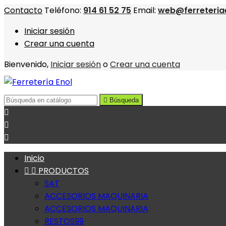
Contacto
Teléfono:
914 61 52 75
Email:
web@ferreteria
Iniciar sesión
Crear una cuenta
Bienvenido,
Iniciar sesión
o
Crear una cuenta

Búsqueda



Inicio


PRODUCTOS
SAT
ACCESORIOS MAQUINARIA
ACCESORIOS MAQUINARIA
RESTOS99